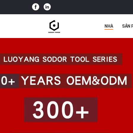
NHÀ
SẢN 
TẤT CẢ CÁC 