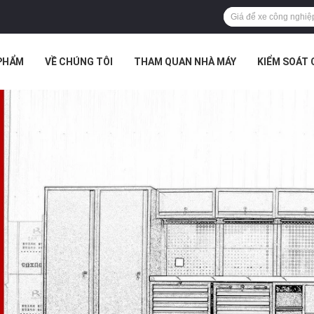
PHẨM
VỀ CHÚNG TÔI
THAM QUAN NHÀ MÁY
KIỂM SOÁT
TRƯỜNG HỢP