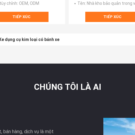
tùy chỉnh
: OEM, ODM
Tên
: Nhà kho bảo quản trong
TIẾP XÚC
TIẾP XÚC
Xe dụng cụ kim loại có bánh xe
CHÚNG TÔI LÀ AI
, bán hàng, dịch vụ là một