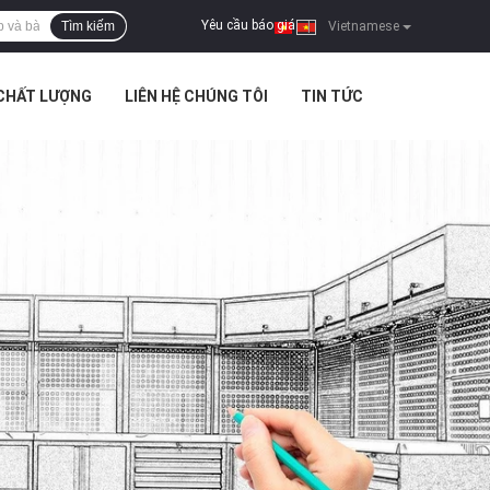
Yêu cầu báo giá
Tìm kiếm
|
Vietnamese
 CHẤT LƯỢNG
LIÊN HỆ CHÚNG TÔI
TIN TỨC