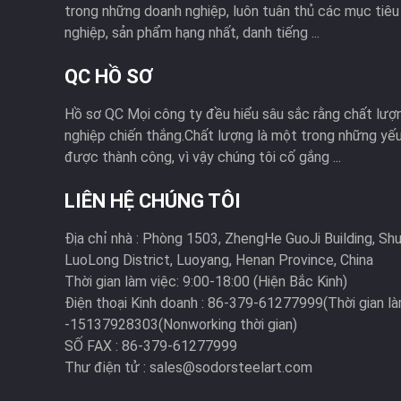
trong những doanh nghiệp, luôn tuân thủ các mục tiêu
nghiệp, sản phẩm hạng nhất, danh tiếng ...
QC HỒ SƠ
Hồ sơ QC Mọi công ty đều hiểu sâu sắc rằng chất lượn
nghiệp chiến thắng.Chất lượng là một trong những yếu
được thành công, vì vậy chúng tôi cố gắng ...
LIÊN HỆ CHÚNG TÔI
Địa chỉ nhà :
Phòng 1503, ZhengHe GuoJi Building, Shun
LuoLong District, Luoyang, Henan Province, China
Thời gian làm việc:
9:00-18:00 (Hiện Bắc Kinh)
Điện thoại Kinh doanh :
86-379-61277999(Thời gian là
-15137928303(Nonworking thời gian)
SỐ FAX :
86-379-61277999
Thư điện tử :
sales@sodorsteelart.com