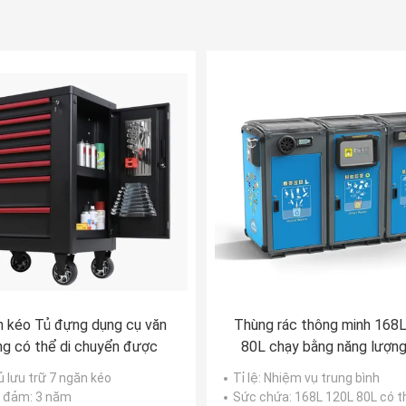
n kéo Tủ đựng dụng cụ văn
Thùng rác thông minh 168
g có thể di chuyển được
80L chạy bằng năng lượn
trời
Tủ lưu trữ 7 ngăn kéo
Tỉ lệ
: Nhiệm vụ trung bình
o đảm
: 3 năm
Sức chứa
: 168L 120L 80L có thể t