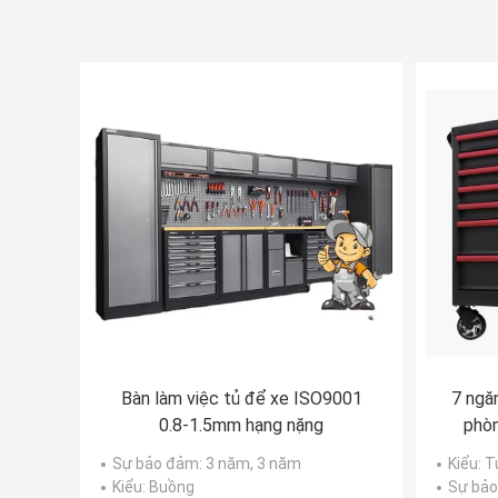
Bàn làm việc tủ để xe ISO9001
7 ngă
0.8-1.5mm hạng nặng
phòn
Sự bảo đảm
: 3 năm, 3 năm
Kiểu
: 
Kiểu
: Buồng
Sự bả