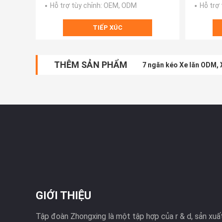
Hỗ trợ tùy chỉnh
: OEM, ODM
Hỗ trợ 
TIẾP XÚC
THÊM SẢN PHẨM
7 ngăn kéo Xe lăn ODM, 
GIỚI THIỆU
Tập đoàn Zhongxing là một tập hợp của r & d, sản xuất