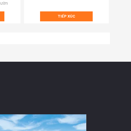
 vườn
TIẾP XÚC