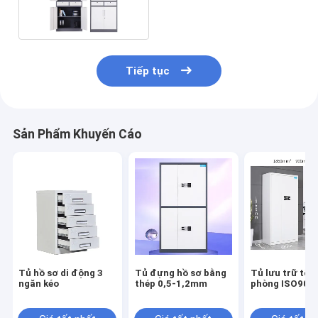
kéo giữa
Tiếp tục
Sản Phẩm Khuyến Cáo
Tủ hồ sơ di động 3
Tủ đựng hồ sơ bằng
Tủ lưu trữ tệp
ngăn kéo
thép 0,5-1,2mm
phòng ISO900