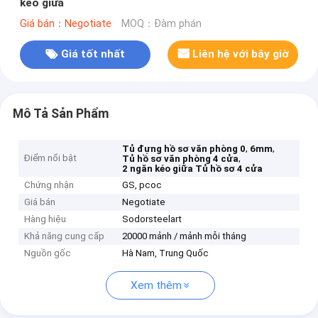
kéo giữa
Giá bán：Negotiate
MOQ：Đàm phán
Giá tốt nhất
Liên hệ với bây giờ
Mô Tả Sản Phẩm
,
,
Tủ đựng hồ sơ văn phòng 0
6mm
Điểm nổi bật
,
Tủ hồ sơ văn phòng 4 cửa
2 ngăn kéo giữa Tủ hồ sơ 4 cửa
Chứng nhận
GS, pcoc
Giá bán
Negotiate
Hàng hiệu
Sodorsteelart
Khả năng cung cấp
20000 mảnh / mảnh mỗi tháng
Nguồn gốc
Hà Nam, Trung Quốc
Xem thêm