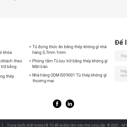
Để l
Tủ đựng thức ăn bằng thép không gỉ nhà
ó khóa
hàng 0,7mm 1mm
g khách theo
Phòng tắm Tủ lưu trữ bằng thép không gỉ
 trữ bằng
Mặt bàn
Nhà hàng ODM IS09001 Tủ thép không gỉ
ằng thép
thương mại
Trung Quốc chất lượng tốt Tủ để xe Bàn làm việc nhà cung cấp.
© 2021 . All 