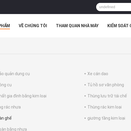
PHẨM
VỀ CHÚNG TÔI
THAM QUAN NHÀ MÁY
KIỂM SOÁT
TRƯỜNG HỢP
ảo quản dụng cụ
Xe cán dao
ông cụ
Tủ hồ sơ văn phòng
hất gia đình bằng kim loại
Thùng lưu trữ tái chế
g rác nhựa
Thùng rác kim loại
àn ghế
giường tầng kim loại
sàn bằng nhựa