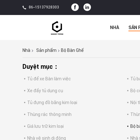
86--15137928303
NHÀ
SẢN 
TẤT CẢ CÁC 
Nhà
Sản phẩm
Bộ Bàn Ghế
Duyệt mục：
Tủ để xe Bàn làm việc
Tủ b
Xe đẩy tủ dụng cụ
Bộ c
Tủ đựng đồ bằng kim loại
Nội t
Thùng rác thông minh
Thùn
Giá lưu trữ kim loại
Bộ b
Nhà vệ sinh di động
Nhà 