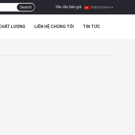
Yêu cầu báo giá
Search
|
Vietnamese
 CHẤT LƯỢNG
LIÊN HỆ CHÚNG TÔI
TIN TỨC