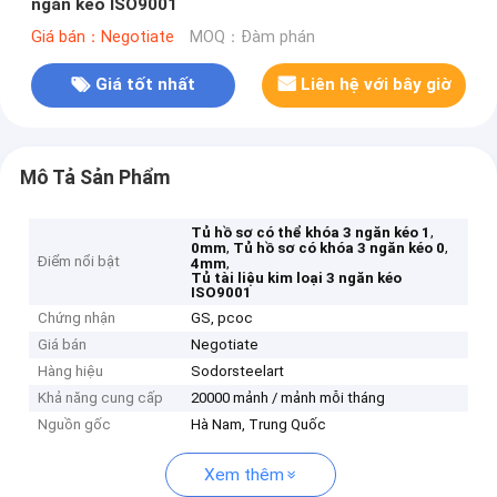
ngăn kéo ISO9001
Giá bán：Negotiate
MOQ：Đàm phán
Giá tốt nhất
Liên hệ với bây giờ
Mô Tả Sản Phẩm
,
Tủ hồ sơ có thể khóa 3 ngăn kéo 1
,
,
0mm
Tủ hồ sơ có khóa 3 ngăn kéo 0
Điểm nổi bật
,
4mm
Tủ tài liệu kim loại 3 ngăn kéo
ISO9001
Chứng nhận
GS, pcoc
Giá bán
Negotiate
Hàng hiệu
Sodorsteelart
Khả năng cung cấp
20000 mảnh / mảnh mỗi tháng
Nguồn gốc
Hà Nam, Trung Quốc
Xem thêm