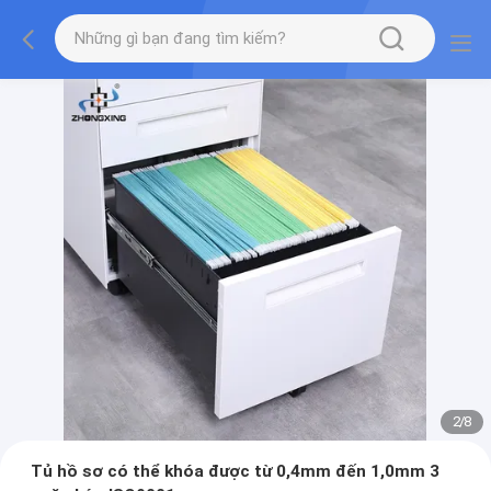
2
/
8
Tủ hồ sơ có thể khóa được từ 0,4mm đến 1,0mm 3